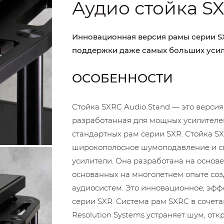
Аудио стойка S
Инновационная версия рамы серии S
поддержки даже самых больших усил
ОСОБЕННОСТИ
Стойка SXRC Audio Stand — это версия
разработанная для мощных усилителе
стандартных рам серии SXR. Стойка S
широкополосное шумоподавление и с
усилители. Она разработана на основе
основанных на многолетнем опыте соз
аудиосистем. Это инновационное, эф
серии SXR. Система рам SXRC в соче
Resolution Systems устраняет шум, от