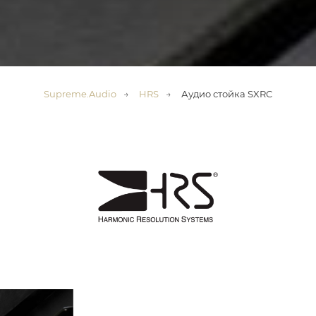
Supreme.Audio
→
HRS
→
Аудио стойка SXRC