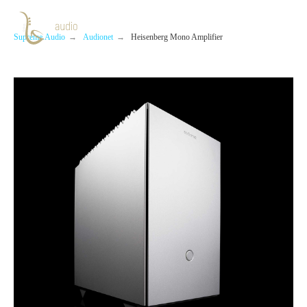
Supreme.Audio
→
Audionet
→
Heisenberg Mono Amplifier