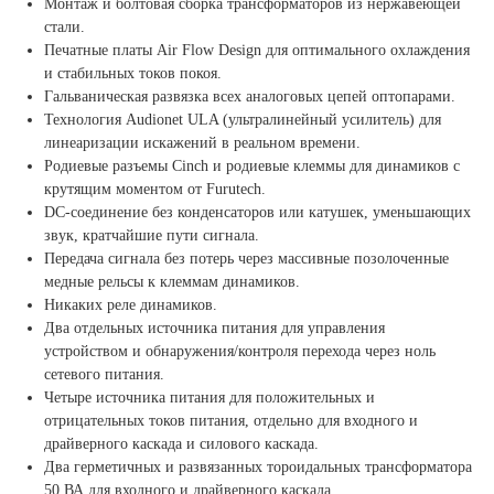
Монтаж и болтовая сборка трансформаторов из нержавеющей
стали.
Печатные платы Air Flow Design для оптимального охлаждения
и стабильных токов покоя.
Гальваническая развязка всех аналоговых цепей оптопарами.
Технология Audionet ULA (ультралинейный усилитель) для
линеаризации искажений в реальном времени.
Родиевые разъемы Cinch и родиевые клеммы для динамиков с
крутящим моментом от Furutech.
DC-соединение без конденсаторов или катушек, уменьшающих
звук, кратчайшие пути сигнала.
Передача сигнала без потерь через массивные позолоченные
медные рельсы к клеммам динамиков.
Никаких реле динамиков.
Два отдельных источника питания для управления
устройством и обнаружения/контроля перехода через ноль
сетевого питания.
Четыре источника питания для положительных и
отрицательных токов питания, отдельно для входного и
драйверного каскада и силового каскада.
Два герметичных и развязанных тороидальных трансформатора
50 ВА для входного и драйверного каскада.