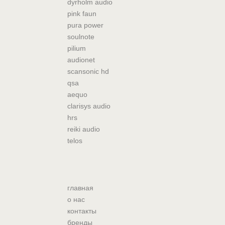
dyrholm audio
pink faun
pura power
soulnote
pilium
audionet
scansonic hd
qsa
aequo
clarisys audio
hrs
reiki audio
telos
главная
о нас
контакты
бренды