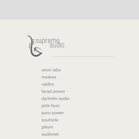
emm labs
meitner
raidho
farad power
dyrholm audio
pink faun
pura power
soulnote
pilium
audionet