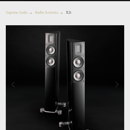
Supreme.Audio
→
Radho Acoustics
→
X2t