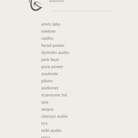
emm labs
meitner
raidho
farad power
dyrholm audio
pink faun
pura power
soulnote
pilium
audionet
scansonic hd
qsa
aequo
clarisys audio
hrs
reiki audio
telos